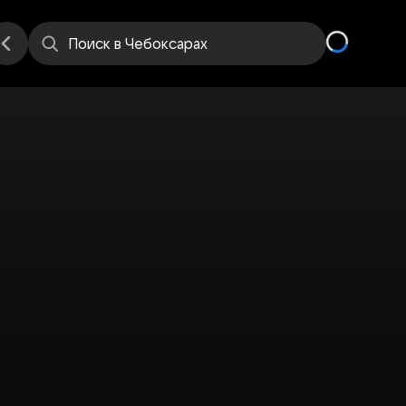
е
Места
Поиск
в Чебоксарах