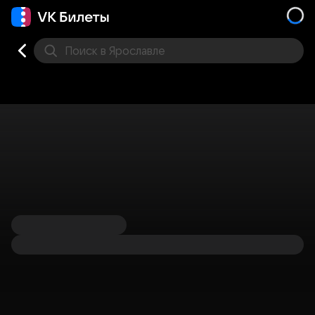
Поиск
в Ярославле
Кино
Концерт
Театр
Стендап
Другое
Мест