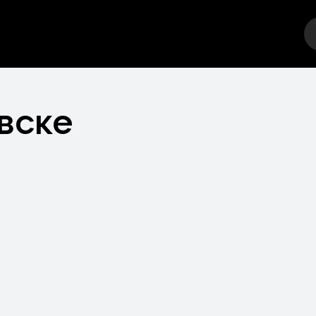
еатр
Стендап
Выставка
Фестивали
Друго
вске