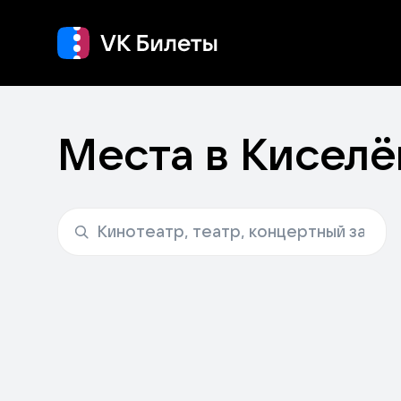
Кино
Концерт
Т
Места в Киселё