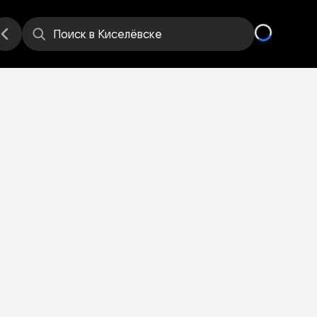
е
Места
Поиск
в Киселёвске