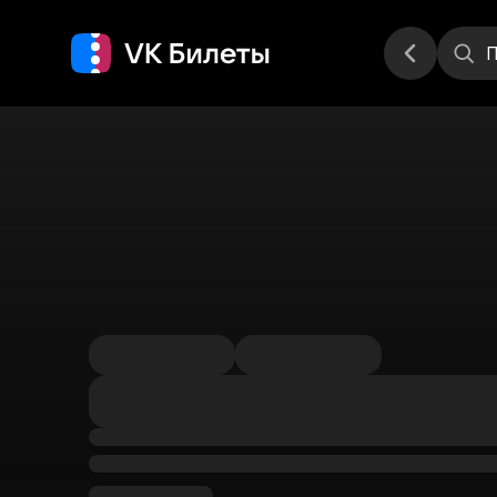
Места
П