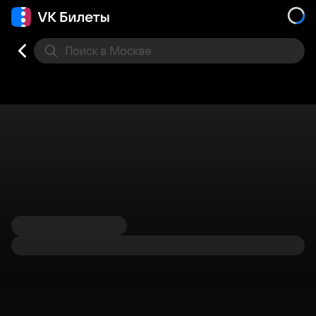
Поиск
в Москве
Места