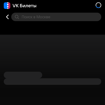
Поиск
в Москве
Места