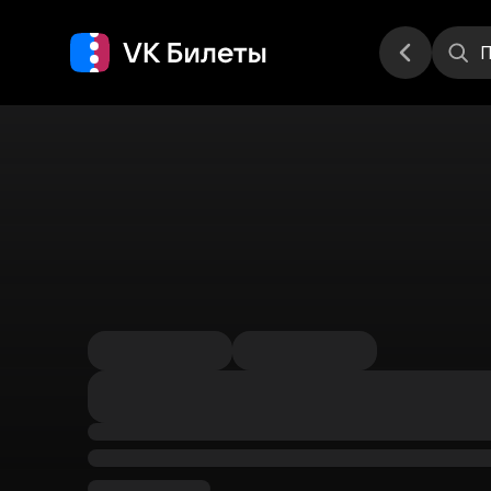
Места
П