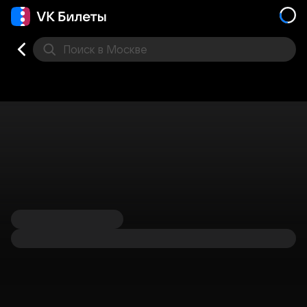
Поиск
в Москве
Места