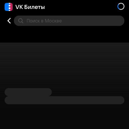
Поиск
в Москве
Места