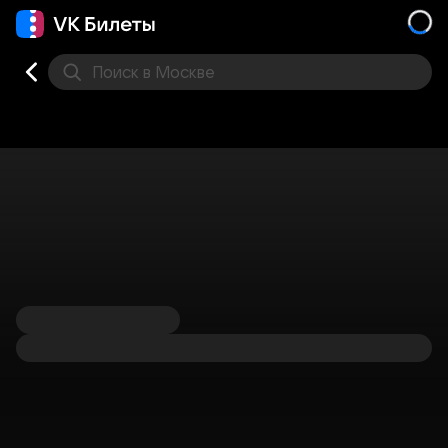
Поиск
в Москве
Места