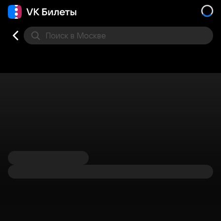
Поиск
в Москве
Места