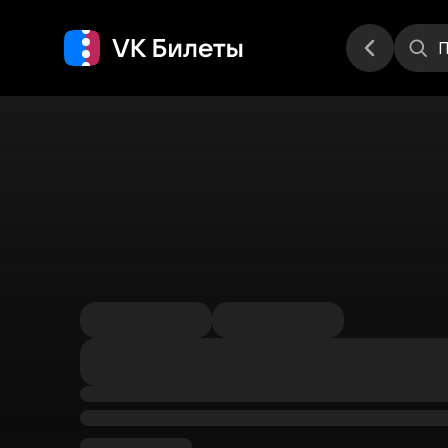
Места
П