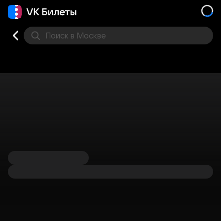
Поиск
в Москве
Места