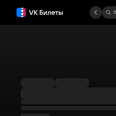
Места
П