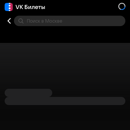
Поиск
в Москве
Места