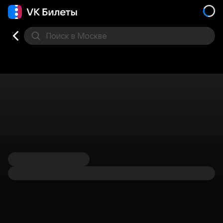
Поиск
в Москве
Места