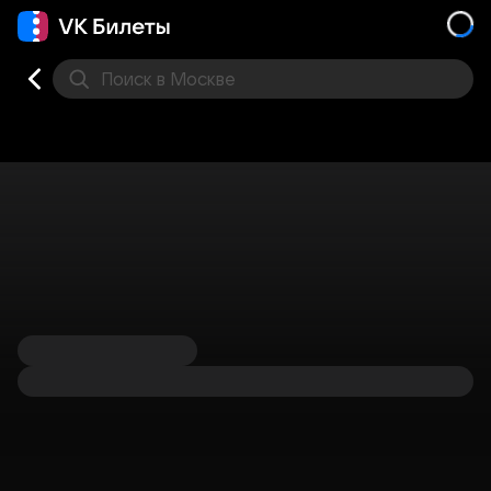
Поиск
в Москве
Места