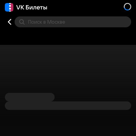
Поиск
в Москве
Места