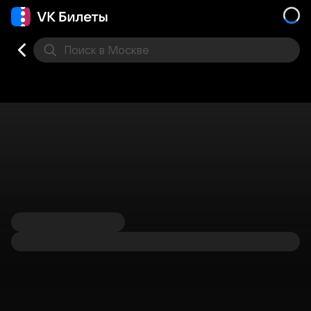
Поиск
в Москве
Места