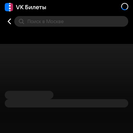
Поиск
в Москве
Места