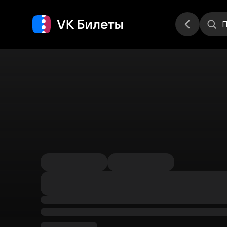
Места
П