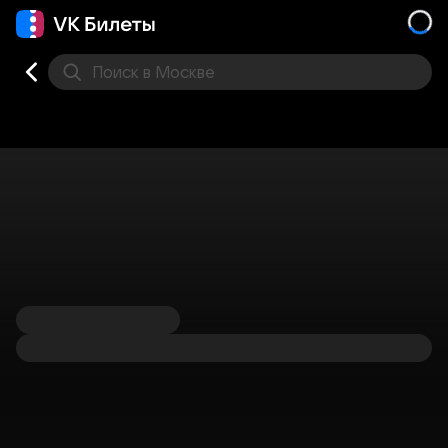
Поиск
в Москве
Места