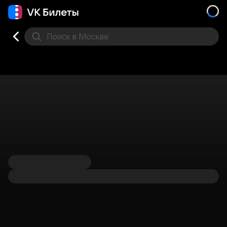
Поиск
в Москве
Места