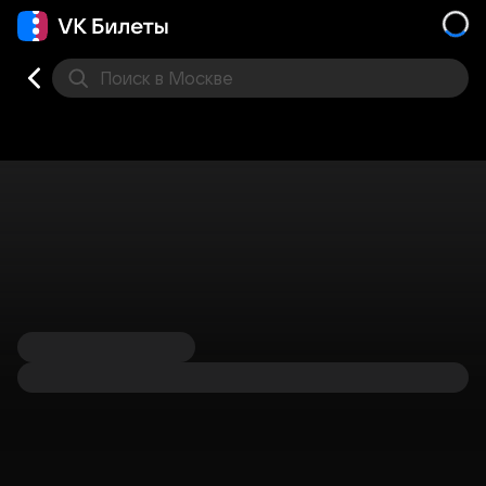
Поиск
в Москве
Места