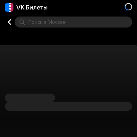
Поиск
в Москве
Места