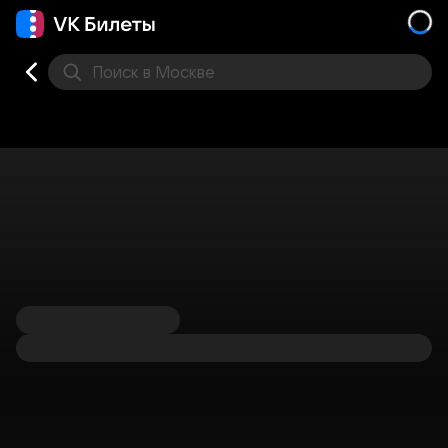
Поиск
в Москве
Места