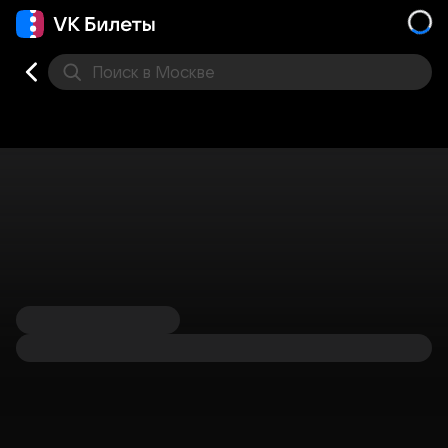
Поиск
в Москве
Места