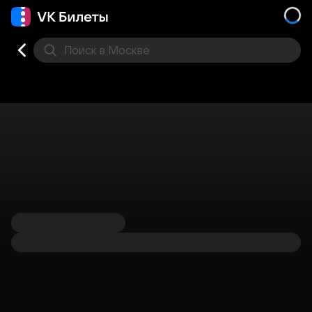
Поиск
в Москве
Места