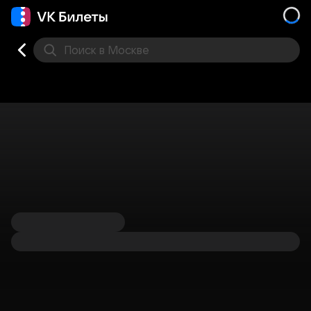
Поиск
в Москве
Места