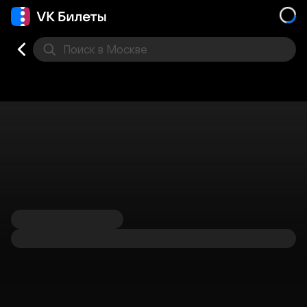
Поиск
в Москве
Места