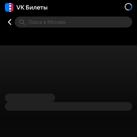
Поиск
в Москве
Места