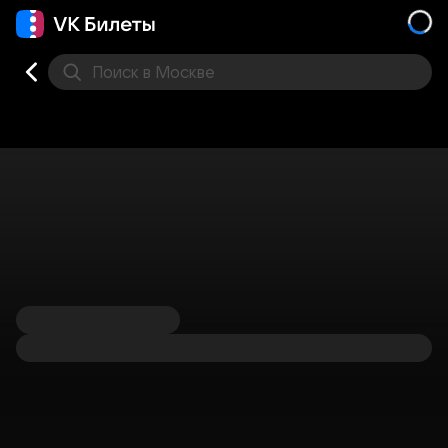
Поиск
в Москве
Места