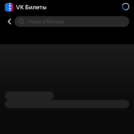
Поиск
в Москве
Места