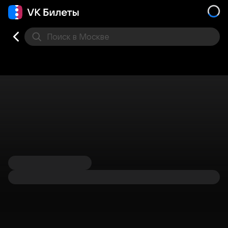
Поиск
в Москве
Места