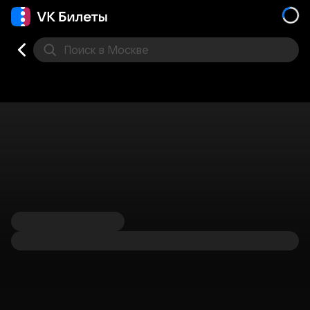
Поиск
в Москве
Места