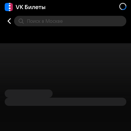
Поиск
в Москве
Места