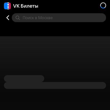
Поиск
в Москве
Места