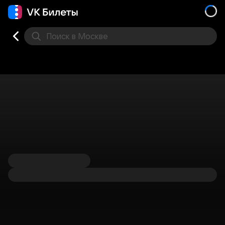
Поиск
в Москве
Места