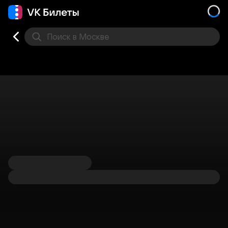
Поиск
в Москве
Места