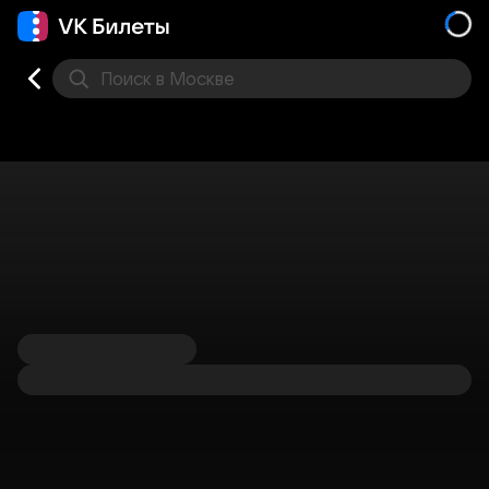
Поиск
в Москве
Места