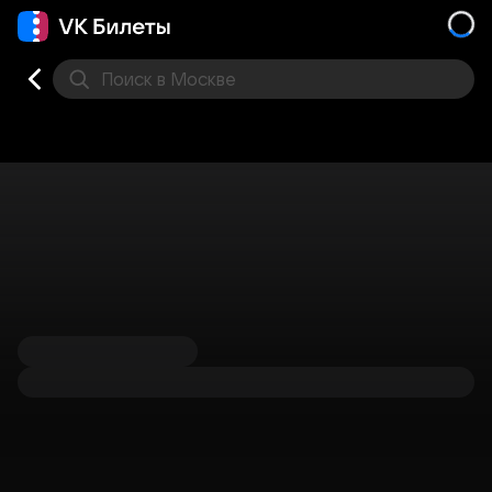
Поиск
в Москве
Места