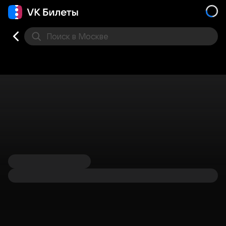
Поиск
в Москве
Места