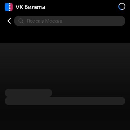
Поиск
в Москве
Места