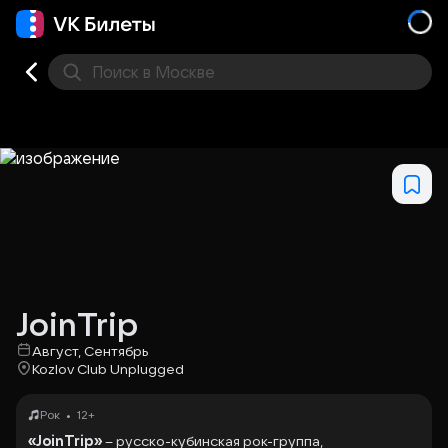
Поиск
в Москве
Места
JoinTrip
Август, Сентябрь
Kozlov Club Unplugged
•
Рок
12+
«JoinTrip»
– русско-кубинская рок-группа,