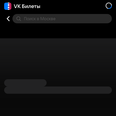
Поиск
в Москве
Места