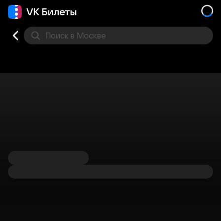
Поиск
в Москве
Места