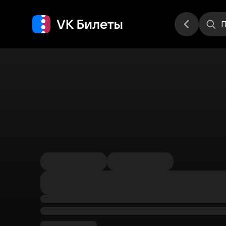
Места
П