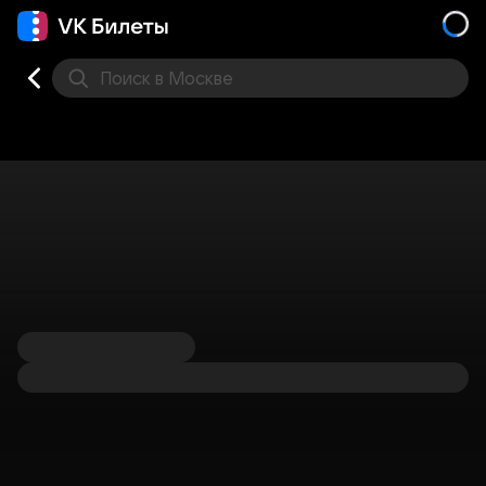
Поиск
в Москве
Места