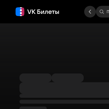
Места
П