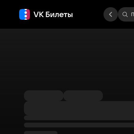
Места
П